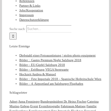
Referenzen
Partner & Links
Jobs/Kooperation
Impressum
Datenschutzerklärung
Suche nach:
Letzte Einträge
Diebstahl einer Fotoausrüstung / stolen photo equipment
Bilder :: Gastro Premium Night Salzburg 2018
Bilder – EU-Gipfel Salzburg 2018
Bilder – Eröffnung VEGA Sternwarte
Hochzeit Andrea & Manuel
Bilder :: Fete Imperiale 2018 – Spanische Hofreitschule Wien
Bilder :: 4. Airportlauf am Salzburger Flughafen
Schlagwörter
Adnet
Anna Fenninger
Bundespräsident Dr. Heinz Fischer
Caterina
Murino
Erdgas
Event
Eventfotografie
Fahrtraum Mattsee
Familie
Familienfotos
Familienportrait
Fete Imperiale
Flachgau
Fotograf