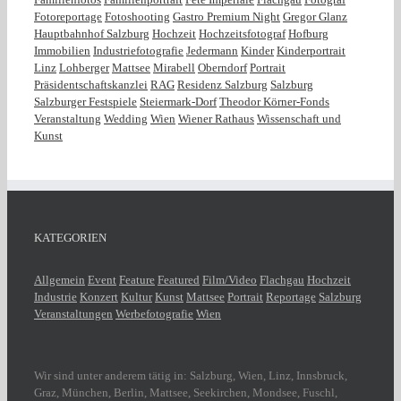
Fotoreportage
Fotoshooting
Gastro Premium Night
Gregor Glanz
Hauptbahnhof Salzburg
Hochzeit
Hochzeitsfotograf
Hofburg
Immobilien
Industriefotografie
Jedermann
Kinder
Kinderportrait
Linz
Lohberger
Mattsee
Mirabell
Oberndorf
Portrait
Präsidentschaftskanzlei
RAG
Residenz Salzburg
Salzburg
Salzburger Festspiele
Steiermark-Dorf
Theodor Körner-Fonds
Veranstaltung
Wedding
Wien
Wiener Rathaus
Wissenschaft und
Kunst
KATEGORIEN
Allgemein
Event
Feature
Featured
Film/Video
Flachgau
Hochzeit
Industrie
Konzert
Kultur
Kunst
Mattsee
Portrait
Reportage
Salzburg
Veranstaltungen
Werbefotografie
Wien
Wir sind unter anderem tätig in: Salzburg, Wien, Linz, Innsbruck,
Graz, München, Berlin, Mattsee, Seekirchen, Mondsee, Fuschl,