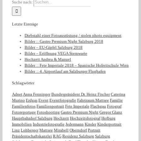
Suche nach:
Letzte Einträge
Diebstahl einer Fotoausrüstung / stolen photo equipment
Bilder :: Gastro Premium Night Salzburg 2018
Bilder – EU-Gipfel Salzburg 2018
Bilder – Eröffnung VEGA Sternwarte
Hochzeit Andrea & Manuel
Bilder :: Fete Imperiale 2018 – Spanische Hofreitschule Wien
Bilder :: 4. Airportlauf am Salzburger Flughafen
Schlagwörter
Adnet
Anna Fenninger
Bundespräsident Dr. Heinz Fischer
Caterina
Murino
Erdgas
Event
Eventfotografie
Fahrtraum Mattsee
Familie
Familienfotos
Familienportrait
Fete Imperiale
Flachgau
Fotograf
Fotoreportage
Fotoshooting
Gastro Premium Night
Gregor Glanz
Hauptbahnhof Salzburg
Hochzeit
Hochzeitsfotograf
Hofburg
Immobilien
Industriefotografie
Jedermann
Kinder
Kinderportrait
Linz
Lohberger
Mattsee
Mirabell
Oberndorf
Portrait
Präsidentschaftskanzlei
RAG
Residenz Salzburg
Salzburg