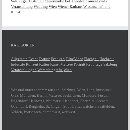
Salzburger Festspiele
Steiermark-Dorf
Theodor Körner-Fonds
Veranstaltung
Wedding
Wien
Wiener Rathaus
Wissenschaft und
Kunst
KATEGORIEN
Allgemein
Event
Feature
Featured
Film/Video
Flachgau
Hochzeit
Industrie
Konzert
Kultur
Kunst
Mattsee
Portrait
Reportage
Salzburg
Veranstaltungen
Werbefotografie
Wien
Wir sind unter anderem tätig in: Salzburg, Wien, Linz, Innsbruck,
Graz, München, Berlin, Mattsee, Seekirchen, Mondsee, Fuschl,
Eugendorf, Hallwang, Neumarkt, Henndorf, Obertrum, Seeham,
Oberndorf, Bergheim, St. Gilgen, Strobl, Straßwalchen, Saalfelden,
Velden, Pörtschach, europaweit, weltweit