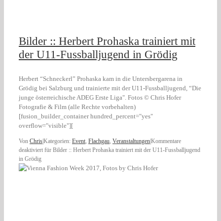
Bilder :: Herbert Prohaska trainiert mit
der U11-Fussballjugend in Grödig
Herbert “Schneckerl” Prohaska kam in die Untersbergarena in
Grödig bei Salzburg und trainierte mit der U11-Fussballjugend, “Die
junge österreichische ADEG Erste Liga". Fotos © Chris Hofer
Fotografie & Film (alle Rechte vorbehalten)
[fusion_builder_container hundred_percent="yes"
overflow="visible"][
Von
Chris
|
Kategorien:
Event
,
Flachgau
,
Veranstaltungen
|
Kommentare
deaktiviert
für Bilder :: Herbert Prohaska trainiert mit der U11-Fussballjugend
in Grödig